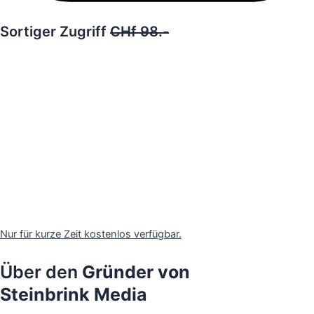
Sortiger Zugriff
CHf 98.-
Gratis
Sichere dir das Facebook Ads
Playbook - 30 Minuten Online-
Training für
nur € 375.-
jetzt 100%
kostenlos.
Sichere dir das Facebook Ads
Playbook -
jetzt 100% kostenlos.
Ja! Erhalte sofort kostenlosen Zugang!
Nur für kurze Zeit kostenlos verfügbar.
Über den
Gründer von
Steinbrink Media